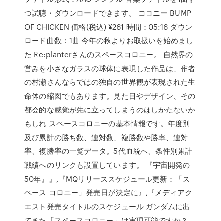
つ試聴・ダウンロードできます。 コロニー BUMP
OF CHICKEN 価格(税込) ¥261 時間：05:16 ダウン
ロード曲数：1曲 今年の秋よりお取扱いを始めまし
た Re:planterさんのスペースコロニー。 自然界の
営みを小さなガラスの球体に表現した作品は、作者
の村瀬さんならではの独自の世界観が表現された生
命体の縮図でもあります。見た目やデザイン、その
都会的な感覚が先に立ってしまうのはしかたないか
もしれ スペースコロニーの基本情報です。年度別
及び累計の勝ち数、連対数、複勝数や勝率、連対
率、複勝率の一覧データ。5代血統へ、条件別累計
戦績へのリンクも設置しています。 『宇宙開発の
50年』』,『MQリリーススケジュール更新：「ス
ペース コロニー」発売日が決定に』,『メディアク
エスト発売タイトルのスケジュール ガンダムに出
てきた「スペースコロニー」は実現可能ですか？