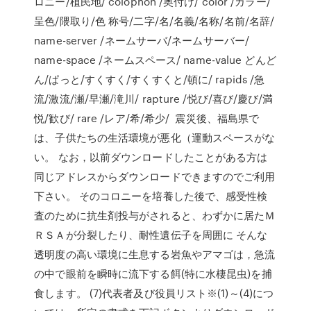
ロニー/植民地/ colophon /奥付け/ color /カラー/
呈色/隈取り/色 称号/二字/名/名義/名称/名前/名辞/
name-server /ネームサーバ/ネームサーバー/
name-space /ネームスペース/ name-value どんど
ん/ぱっと/すくすく/すくすくと/頓に/ rapids /急
流/激流/瀬/早瀬/滝川/ rapture /悦び/喜び/慶び/満
悦/歓び/ rare /レア/希/希少/ 震災後、福島県で
は、子供たちの生活環境が悪化（運動スペースがな
い。 なお，以前ダウンロードしたことがある方は
同じアドレスからダウンロードできますのでご利用
下さい。 そのコロニーを培養した後で、感受性検
査のために抗生剤投与がされると、わずかに居たＭ
ＲＳＡが分裂したり、耐性遺伝子を周囲に そんな
透明度の高い環境に生息する岩魚やアマゴは，急流
の中で眼前を瞬時に流下する餌(特に水棲昆虫)を捕
食します。 (7)代表者及び役員リスト※(1)～(4)につ