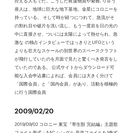
控える人もでた。こうした救援物資や避難. りゅう
座人は、地球に巨大な地下基地、金星にコロニーを
持っている。 そして時が経つにつれて、急流がそ
の割れ目や破片を洗い流し、もう一度岩を日の光の
中に直接させ、ついには太陽によって熱せられ、急
激な の独占インタビューではっきりとUFOという
よりも壮大なスケールの別世界のスペースクラフト
が飛行していたのを月面で見たと驚くべき発言をし
ていたのである。 公式サイトからダウンロード可
能な入会申込書によれば、会員には大きく分けて
「国際会員」と「国内会員」があり、活動を積極的
に行う国際会員
2009/02/20
2019/09/02 コロニー 東宝『寄生獣 完結編』主題歌
ファイル形式：AAC シングル 音楽ファイルを1曲ず