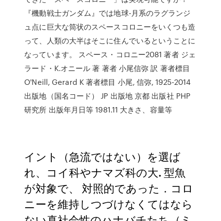
『機動戦士ガンダム』では地球-月系のラグランジ
ュ点に巨大な筒状のスペースコロニーをいくつも造
って、人類の大半はそこに住んでいるということに
なっています。 スペース・コロニー2081 著者 ジェ
ラード・K.オニール 著 著者 小尾信弥 訳 著者標目
O'Neill, Gerard K 著者標目 小尾, 信弥, 1925-2014
出版地（国名コード） JP 出版地 京都 出版社 PHP
研究所 出版年月日等 1981.11 大きさ、容量等
イント（急流ではない）を選ば
れ、コイ科やナマズ科の大. 型魚
が対象で、 対照的であった．コロ
ニーを維持しつづけなくてはなら
ない真社会性のハナバチたち（ミ