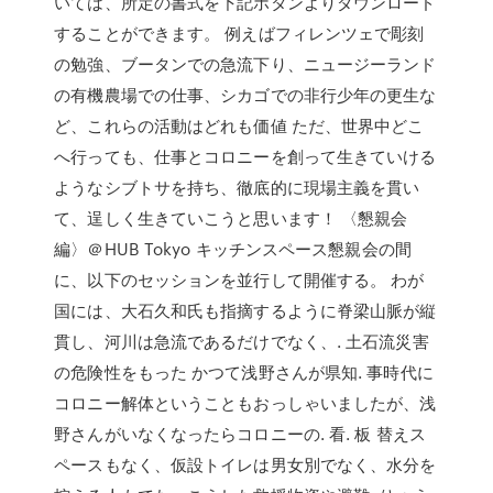
いては、所定の書式を下記ボタンよりダウンロード
することができます。 例えばフィレンツェで彫刻
の勉強、ブータンでの急流下り、ニュージーランド
の有機農場での仕事、シカゴでの非行少年の更生な
ど、これらの活動はどれも価値 ただ、世界中どこ
へ行っても、仕事とコロニーを創って生きていける
ようなシブトサを持ち、徹底的に現場主義を貫い
て、逞しく生きていこうと思います！ 〈懇親会
編〉＠HUB Tokyo キッチンスペース懇親会の間
に、以下のセッションを並行して開催する。 わが
国には、大石久和氏も指摘するように脊梁山脈が縦
貫し、河川は急流であるだけでなく、. 土石流災害
の危険性をもった かつて浅野さんが県知. 事時代に
コロニー解体ということもおっしゃいましたが、浅
野さんがいなくなったらコロニーの. 看. 板 替えス
ペースもなく、仮設トイレは男女別でなく、水分を