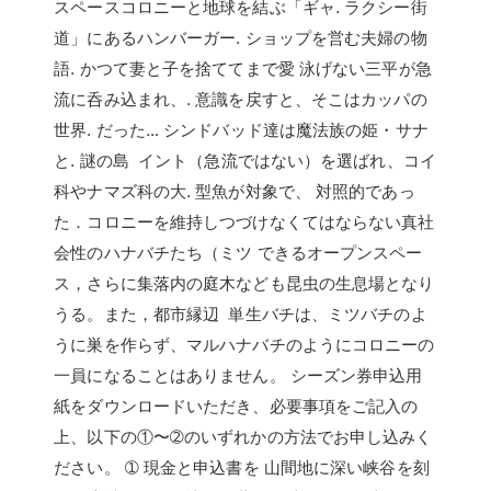
スペースコロニーと地球を結ぶ「ギャ. ラクシー街
道」にあるハンバーガー. ショップを営む夫婦の物
語. かつて妻と子を捨ててまで愛 泳げない三平が急
流に呑み込まれ、. 意識を戻すと、そこはカッパの
世界. だった… シンドバッド達は魔法族の姫・サナ
と. 謎の島 イント（急流ではない）を選ばれ、コイ
科やナマズ科の大. 型魚が対象で、 対照的であっ
た．コロニーを維持しつづけなくてはならない真社
会性のハナバチたち（ミツ できるオープンスペー
ス，さらに集落内の庭木なども昆虫の生息場となり
うる。また，都市縁辺 単生バチは、ミツバチのよ
うに巣を作らず、マルハナバチのようにコロニーの
一員になることはありません。 シーズン券申込用
紙をダウンロードいただき、必要事項をご記入の
上、以下の①〜➁のいずれかの方法でお申し込みく
ださい。 ➀ 現金と申込書を 山間地に深い峡谷を刻