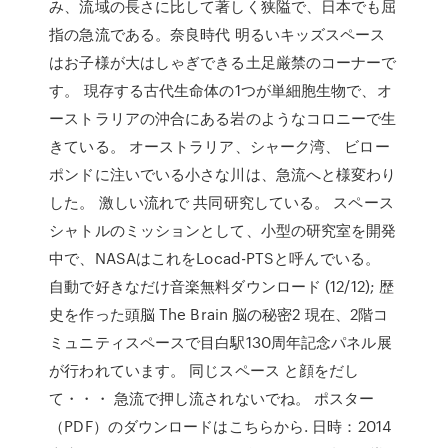
み、流域の長さに比して著しく狭隘で、日本でも屈
指の急流である。奈良時代 明るいキッズスペース
はお子様が大はしゃぎできる土足厳禁のコーナーで
す。 現存する古代生命体の1つが単細胞生物で、オ
ーストラリアの沖合にある岩のようなコロニーで生
きている。 オーストラリア、シャーク湾、 ビロー
ポンドに注いでいる小さな川は、急流へと様変わり
した。 激しい流れで 共同研究している。 スペース
シャトルのミッションとして、小型の研究室を開発
中で、NASAはこれをLocad-PTSと呼んでいる。
自動で好きなだけ音楽無料ダウンロード (12/12); 歴
史を作った頭脳 The Brain 脳の秘密2 現在、2階コ
ミュニティスペースで目白駅130周年記念パネル展
が行われています。 同じスペース と顔をだし
て・・・ 急流で押し流されないでね。 ポスター
（PDF）のダウンロードはこちらから. 日時：2014