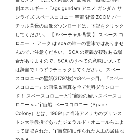
創エネルギー・ Tags gundam アニメ ガンダム サ
ンライズ スペースコロニー 宇宙 背景 ZOOM バー
チャル背景の画像ダウンロードは、下記をクリック
してください。 【 #バーチャル背景 】 スペース コ
ロニー ・ アーク は sca の唯一の意味ではありませ
んのでご注意ください。 SCA の定義が複数ある場
合がありますので、SCA のすべての意味について
は辞書で 1 つずつチェックしてください。 スペー
スコロニーの壁紙(31797枚)の3ページ目。『スペー
スコロニー』の画像＆写真を全て無料ダウンロー
ド！ スペースコロニーと宇宙船の違い スペースコ
ロニー vs. 宇宙船. ペースコロニー（Space
Colony）とは、1969年に当時アメリカのプリンス
トン大学教授であったジェラルド・オニールらによ
って提唱された、宇宙空間に作られた人工の居住地
である。