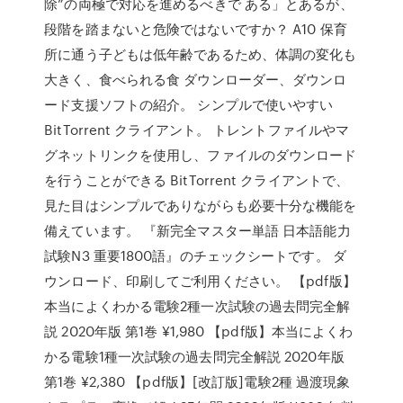
除”の両極で対応を進めるべきで ある」とあるが、
段階を踏まないと危険ではないですか？ A10 保育
所に通う子どもは低年齢であるため、体調の変化も
大きく、食べられる食 ダウンローダー、ダウンロ
ード支援ソフトの紹介。 シンプルで使いやすい
BitTorrent クライアント。 トレントファイルやマ
グネットリンクを使用し、ファイルのダウンロード
を行うことができる BitTorrent クライアントで、
見た目はシンプルでありながらも必要十分な機能を
備えています。 『新完全マスター単語 日本語能力
試験N3 重要1800語』のチェックシートです。 ダ
ウンロード、印刷してご利用ください。 【pdf版】
本当によくわかる電験2種一次試験の過去問完全解
説 2020年版 第1巻 ¥1,980 【pdf版】本当によくわ
かる電験1種一次試験の過去問完全解説 2020年版
第1巻 ¥2,380 【pdf版】[改訂版]電験2種 過渡現象