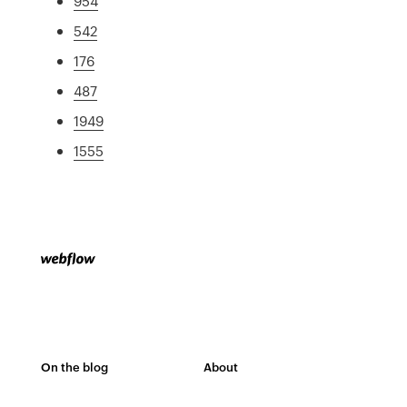
954
542
176
487
1949
1555
On the blog
About