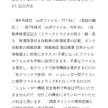
2-1. 記入方法
・第6号様式 〔pdfファイル：77.7 kb〕 （登録の嘱
託 ） ・第7号様式 〔pdfファイル：109 kb〕 （自
動車検査証記入（トラックトラクタの長さ・幅・高
さ、附属装置付き自動車の附属装置の記載、タンク
自動車の積載容量、積載物品 製品概要 日常からの
情報漏えい対策にオススメ! 不要になったファイル
やフォルダを手軽に抹消できます。不要なファイル
を選択し、右クリックで抹消機能を選択するだけの
「右クリックで抹消」や、シュレッダー型アイコン
に無用ファイルをドラッグ&ドロップするだけの
「シュレッダー機能 完全無料で料金は1円もいただ
きませんので、ぜひこの機会にダウンロードいただ
ければと思います。 「調査ポイントの事前把握と
法律論交渉術（改訂第2版）」（pdf 118ページ）