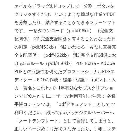
ァイルをドラッグ&ドロップして「分割」ボタンを
クリックするだけ、というような簡単な作業でPDF
を分割したり、結合することができるフリーソフト
です。 一括ダウンロード（pdf/916kb） （完全支
配関係） 問1 完全支配関係を有することとなった日
の判定（pdf/453kb） 問2 いわゆる「みなし直接完
全支配関係」（pdf/452kb） 問3 完全支配関係にお
ける5％ルール（pdf/456kb） PDF Extra – Adobe
PDFとの互換性を備えたプロフェッショナルPDFエ
ディター – PDFの作成・編集・保護・コメント・入
力・署名をこれ1つで- 1年有効なサブスクリプショ
ンで1 PCあたり1ユーザーが利用可能 ご注意： 各種
手帳コンテンツは、「pdfドキュメント」としてご
利用ください。 誤ってpcからデジタルペーパーへ
「ノートテンプレート」として登録してしまうと、
正しいページめくりができなかったり、手帳コンテ