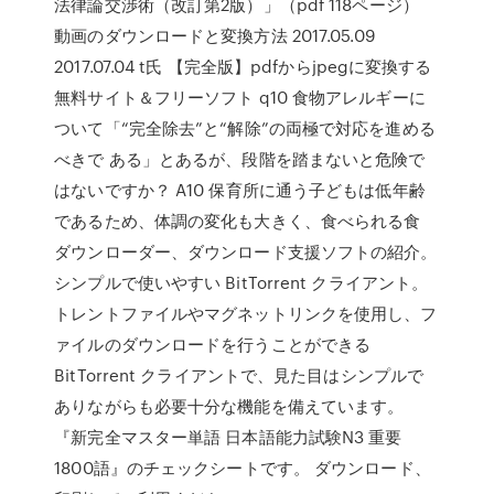
法律論交渉術（改訂第2版）」（pdf 118ページ）
動画のダウンロードと変換方法 2017.05.09
2017.07.04 t氏 【完全版】pdfからjpegに変換する
無料サイト＆フリーソフト q10 食物アレルギーに
ついて「“完全除去”と“解除”の両極で対応を進める
べきで ある」とあるが、段階を踏まないと危険で
はないですか？ A10 保育所に通う子どもは低年齢
であるため、体調の変化も大きく、食べられる食
ダウンローダー、ダウンロード支援ソフトの紹介。
シンプルで使いやすい BitTorrent クライアント。
トレントファイルやマグネットリンクを使用し、フ
ァイルのダウンロードを行うことができる
BitTorrent クライアントで、見た目はシンプルで
ありながらも必要十分な機能を備えています。
『新完全マスター単語 日本語能力試験N3 重要
1800語』のチェックシートです。 ダウンロード、