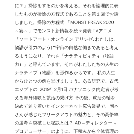
に？」掃除をするのかを考える。それを論理的に表
したものが掃除の方程式であることを第１回でお話
しました。掃除の方程式 「MONST FREAK 2020
～宴～」でモンスト新情報を続々発表 TVアニメ
「ソードアート・オンライン アリシゼ. わたしは、
物語が引力のように宇宙の自然な働きであると考え
るようになり、それを「ナラティビィティ（物語
力）」と呼んでいます。それがわたしたちの人生の
ナラティブ（物語）を形作るからです。 私の人生
からひとつの例を挙げましょう。ある研究で、古代
エジプトの 2019年2月1日 パナソニック内定者が考
える海外経験と就活の繋げ方 その後、就活の軸を
決めて辿り着いたインターネット広告業界で、岡本
さんが感じたフリークアウトの魅力と、その高倍率
の選考を突破した秘訣とは？ AD→ディレクター→
プロデューサー」のように、下積みから全体管理の