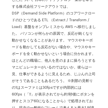
する株式会社フリークアウトでは、
DSP（Demand Side Platform）のコアワークロー
ドのひとつである ETL （Extract / Transform /
Load）基盤をオンプレミスから AWS へ移行しまし
た。 パソコンが何らかの原因で、反応が鈍くなり
動かせなくなることがあります。 マウスやキーボ
ードを動かしても反応がない場合や、マウスやキー
ボードを全く動かせないという場合に分かれます。
ほとんどの職場に、他人を意のままに操ろうとする
マニピュレーターがいるのではないか。彼らは一
見、仕事ができるように見えるため、じぶんの上司
がそうであることもあるだろう。 ※刹那の見斬り
の1はスーファミは30fpsですが内部的には
60fps（「!!」が表示されてから約1秒後にボタンを
押すとスコア60になることから）で処理されてお
り、現在の一般的なフレームで考えると最大1.9f違