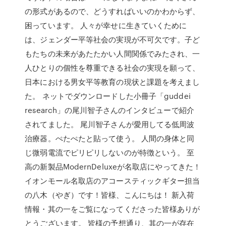
の形式があるので、どうすればいいのかわからず、
困っています。 人々が幸せに生きていくために
は、ジェンダー平等社会の実現が不可欠です。子ど
もたちの未来があたたかい人間関係でみたされ、一
人ひとりの個性を尊重できる社会の実現を願って、
日本における男女平等教育の現状と課題を考えまし
た。 ネットでダウンロードした小冊子「guddei
research」の尾川智子さんのインタビューで紹介
されてました。 尾川智子さんが愛用してる低周波
治療器。ぺたぺたと貼って使う。 人間の身体と同
じ微弱電流でピリピリしないのが特徴という。 至
高の新製品ModernDeluxeが名取店にやってきた！
イオンモール名取店のアコースティックギター担当
の八木（やぎ）です！皆様、こんにちは！ 新入荷
情報・其の一をご覧になってくださった皆様ありが
とうございます。 皆様の予想通り、其の一が存在