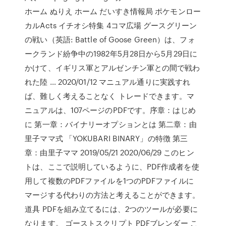
ホーム ぬりえ ホーム だいすき情報局 ポケモンロー
カルActs イチオシ特集 4コマ広場 グースグリーン
の戦い（英語: Battle of Goose Green）は、フォ
ークランド紛争中の1982年5月28日から5月29日に
かけて、イギリス軍とアルゼンチン軍との間で戦わ
れた陸 … 2020/01/12 マニュアル通りに実践すれ
ば、難しく考えることなく トレードできます。マ
ニュアルは、107ページのPDFです。序章：はじめ
に 第一章：バイナリーオプションとは 第二章：由
里子ママ式 「YOKUBARI BINARY」の特徴 第三
章：由里子ママ 2019/05/21 2020/06/29 このヒン
トは、ここで説明しているように、PDF作成者を使
用して複数のPDFファイルを1つのPDFファイルに
マージする代わりの方法と考えることができます。
道具 PDFを組み立てるには、2つのツールが必要に
なります。 ゴーストスクリプト PDFブレンダー こ