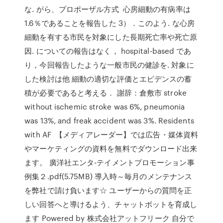
な. がら、プロポーザル方式 心房細動の有病率は
1.6％であることを報告した 3）．このよう. な心房
細動を有する市民を対象にした長期死亡率や死亡原
因. についての報告はなく， hospital-based であ
り，今回報告したような一般市民の健診を. 対象に
した検討は他 細動の適切な評価とエビデンスの蓄
積が必要であると考える． 謝辞：倉敷市 stroke
without ischemic stroke was 6%, pneumonia
was 13%, and freak accident was 3%. Residents
with AF 【メディアレーダー】では広告・媒体資料
やマーケティングの資料を無料でダウンロード出来
ます。 廣洋社エンタ-テイメントプロモーション事
例集２.pdf(5.75MB) 導入時～毎月のメンテナンス
を弊社で請け負います☆ ユーザーからの質問を正
しい回答へと導けるよう、チャットボットを育成し
ます Powered by 株式会社アットフリーク 自分で