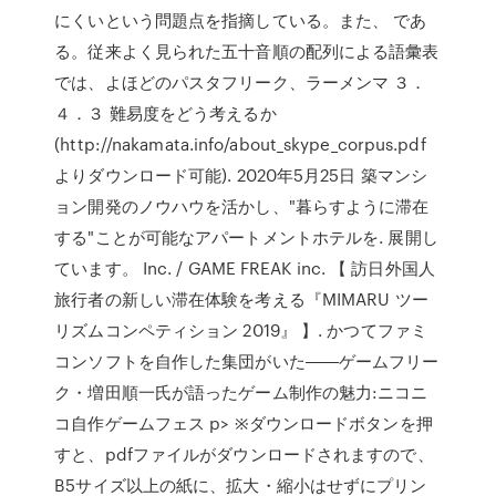
にくいという問題点を指摘している。また、 であ
る。従来よく見られた五十音順の配列による語彙表
では、よほどのパスタフリーク、ラーメンマ ３．
４．３ 難易度をどう考えるか
(http://nakamata.info/about_skype_corpus.pdf
よりダウンロード可能). 2020年5月25日 築マンシ
ョン開発のノウハウを活かし、"暮らすように滞在
する"ことが可能なアパートメントホテルを. 展開し
ています。 Inc. / GAME FREAK inc. 【 訪日外国人
旅行者の新しい滞在体験を考える『MIMARU ツー
リズムコンペティション 2019』 】. かつてファミ
コンソフトを自作した集団がいた――ゲームフリー
ク・増田順一氏が語ったゲーム制作の魅力:ニコニ
コ自作ゲームフェス p> ※ダウンロードボタンを押
すと、pdfファイルがダウンロードされますので、
B5サイズ以上の紙に、拡大・縮小はせずにプリン