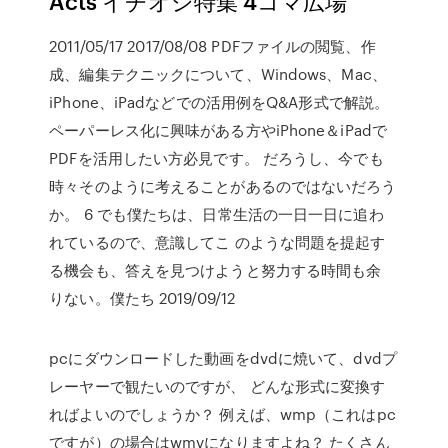
Acts イチオシ特集 4コマ広場
2011/05/17 2017/08/08 PDFファイルの閲覧、作
成、編集テクニックについて、Windows、Mac、
iPhone、iPadなどでの活用例をQ&A形式で解説。
ペーパーレス化に興味がある方やiPhone＆iPadで
PDFを活用したい方必見です。 だろうし、今でも
時々そのように考えることがあるのではないだろう
か。 6 でも僕たちは、日常生活の一日一日に追わ
れているので、意識してこ のような問題を提起す
る機会も、答えを見つけようと努力する時間も余
りない。僕たち 2019/09/12
pcにダウンロードした動画をdvdに焼いて、dvdプ
レーヤーで観たいのですが、 どんな形式に変換す
ればよいのでしょうか？ 例えば、wmp（これはpc
ですが）の場合はwmvになりますよね？ たくさん